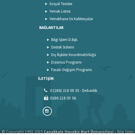
Sosyal Tesisler
Yemek Listesi
Yemekhane Ve Kafeteryalar
BAĞLANTILAR
Bilgi İşlem D.Bşk.
Destek Sistemi
Dış İlişkiler Koordinatörlüğü
Erasmus Programı
Farabi Değişim Programı
İLETİŞİM
0 (286) 218 05 35 - Dekanlık
0286 218 05 36
© Copyright 1992-2015
»
Çanakkale Onsekiz Mart Üniversitesi
Bilgi İşlem