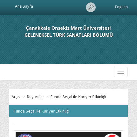
Ana Sayfa
English
Çanakkale Onsekiz Mart Üniversitesi
GELENEKSEL TÜRK SANATLARI BÖLÜMÜ
Toggle
navigati
Arşiv
>
Duyurular
>
Funda Seçal ile Kariyer Etkinliği
Funda Seçal ile Kariyer Etkinliği
.