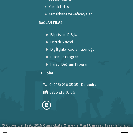
Yemek Listesi
Yemekhane Ve Kafeteryalar
BAĞLANTILAR
Bilgi İşlem D.Bşk.
Destek Sistemi
Dış İlişkiler Koordinatörlüğü
Erasmus Programı
Farabi Değişim Programı
İLETİŞİM
0 (286) 218 05 35 - Dekanlık
0286 218 05 36
© Copyright 1992-2015
»
Çanakkale Onsekiz Mart Üniversitesi
Bilgi İşlem
»
Daire Başkanlığı
ÇOMÜ Web Ekibi